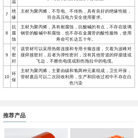
温
绝
主材为聚丙烯，不导电、不传热，具有良好的绝缘性能，
7
缘
符合高压电力安全使用要求。
抗
主材为聚丙烯，具有耐腐蚀，抗酸碱的有点，不存在玻璃
8
腐
钢管的酸碱中和腐蚀，也不存在金属管的酸性服饰，使用
蚀
寿命可长达五十年。
可
该管材可以采用热熔连接和专用卡箍连接，欠着为波峰对
9
密
接焊接密封，后者为弹性密封，没有其他管道的焊接缝或
封
飞边，不擦伤电缆或割伤拖拉中的电缆。
主材为聚丙烯，主要由碳和氢两种元素组成，卫生环保，
环
10
管材废品可以二次回收利用，生产和回收过程中不存在白
保
色污染
推荐产品