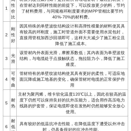
性
在管材达到同样性能的前提下，可以投放更少的料，节约
1
价
了材料费用，与同规格环刚度要求的MPP管相比要节约
比
40%-70%的材料费。
因其特殊的单壁波纹结构设计和高弹性模量的材料使其具
刚
有较高的环刚度，施工时管道外面不需要使用水泥包封，
2
性
直接用管枕加西沙回填即可，这样大大减少了施工粉尘且
好
降低了施工成本。
该管材内外表面光滑，摩擦系数低；其内表面为单壁波纹
光
3
结构，与电缆处于点接触状态，拖拉阻力小，降低了施工
滑
难度。
可
管材特有的单壁纹波结构使其具有更好的柔性，可适应地
4
弯
面沉降或施工地基的变化，确保管材对电缆的正常保护作
曲
用
主材为聚丙烯，维卡软化温度120℃以上，因此在较高的温
耐
度下仍然可以保持良好的抗外压能力，适合用作高压电力
5
热
线路的护套管，保证电缆即使在发热时仍然能够安全放心
使用。
耐
具有较好的低温抗冲击性能，在降低温度下遭受以外冲击
6
低
时，仍具备很好的抗冲击性能。