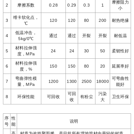
摩擦阻力
2
摩擦系数
0.28
0.29
0.3
1
小
维卡软化点，
3
120
120
80
200
耐热绝缘
℃
低温冲击，
4
通过
通过
开裂
开裂
耐低温
5kg/0℃
材料拉伸强
5
24
24
30
50
柔韧性好
度，MPa
材料拉伸强
6
150
150
80
20
延展率好
度，%
弯曲弹性模
可弯曲性
7
1200
1300
2500
18000
量，MPa
能好
可回
污染
8
环保性能
可回收
有粉尘
卫生环保
收
大
序
性
说明
号
能
高
材质为改性聚丙烯，是目前所有埋地管材中最轻的材质，