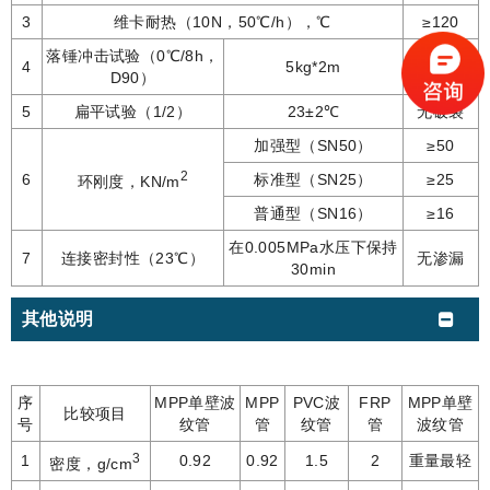
3
维卡耐热（10N，50℃/h），℃
≥120
落锤冲击试验（0℃/8h，
4
5kg*2m
TIR≤10%
D90）
5
扁平试验（1/2）
23±2℃
无破裂
加强型（SN50）
≥50
2
6
标准型（SN25）
≥25
环刚度，KN/m
普通型（SN16）
≥16
在0.005MPa水压下保持
7
连接密封性（23℃）
无渗漏
30min
其他说明
序
MPP单壁波
MPP
PVC波
FRP
MPP单壁
比较项目
号
纹管
管
纹管
管
波纹管
3
1
0.92
0.92
1.5
2
重量最轻
密度，g/cm