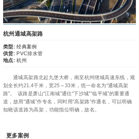
杭州通城高架路
类型:
经典案例
供货:
PVC排水管
地点:
杭州
通城高架路北起九堡大桥，南至杭州绕城高速东线，规
划全长约21.4千米，宽25～33米，统一命名为“通城高架
路”。 该路是萧山“江南城”通往“下沙城”“临平城”的重要通
道，故用“通城”作专名，同时用“高架路”作通名，可以明确
知晓该道路为高架，功能指位明确，故名。
更多案例