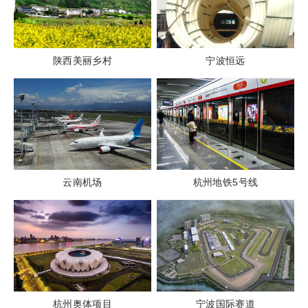
陕西美丽乡村
宁波恒远
云南机场
杭州地铁5号线
杭州奥体项目
宁波国际赛道