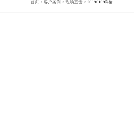
首页
客户案例
现场直击
>
>
>
20190109详情