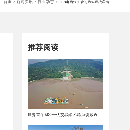
首页
新闻资讯
行业动态
>
>
>
mpp电缆保护管的热熔焊接详情
推荐阅读
世界首个500千伏交联聚乙烯海缆敷设工程完工